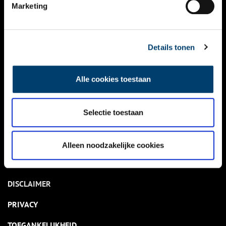
NIEUWS
Marketing
KALENDER
THEMA’S
Details tonen
ACTIVITEITEN
Alle cookies toestaan
VIDEO’S
Selectie toestaan
OVER ONS
CONTACT
Alleen noodzakelijke cookies
NIEUWSBRIEF
DISCLAIMER
PRIVACY
TOEGANKELIJKHEID