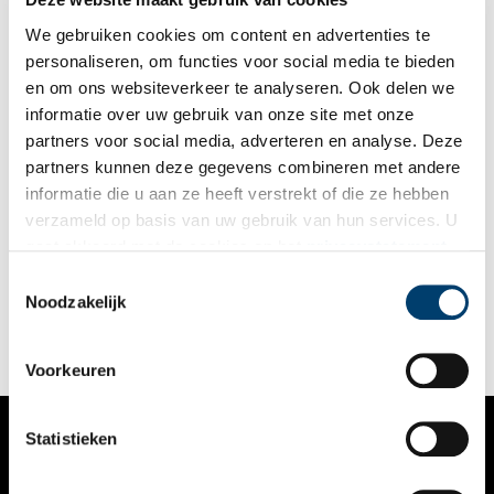
We gebruiken cookies om content en advertenties te
personaliseren, om functies voor social media te bieden
en om ons websiteverkeer te analyseren. Ook delen we
informatie over uw gebruik van onze site met onze
partners voor social media, adverteren en analyse. Deze
partners kunnen deze gegevens combineren met andere
De duif: delicatesse of vliegende rat?
informatie die u aan ze heeft verstrekt of die ze hebben
De meeste stadsbewoners kennen de duif als een irritant,
verzameld op basis van uw gebruik van hun services. U
veelal viezig en lichtelijk toegetakeld dier dat auto’s
gaat akkoord met de cookies en het
privacystatement
onderschijt. Als ‘vliegende ratten’ proberen ze eten op de
markt af te pakken. Slechts een enkele toerist staat ze nog
als u onze website blijft gebruiken.
Toestemmingsselectie
enthousiast te voeren. Hoe anders was dat in de
Noodzakelijk
middeleeuwen! Toen alleen de kasteelheer het recht had om
duiven te houden. Een lekkernij voor in de karige
wintermaanden. Om nog maar te zwijgen over de vruchtbare
duivenpoep voor op het land. Monumentale duiventillen en
Voorkeuren
torens op buitenplaatsen zijn hier stille getuigen van. Zo’n
duiventoren is nog te vinden bij Chateau Marquette in
Heemskerk.
Statistieken
VERHALEN