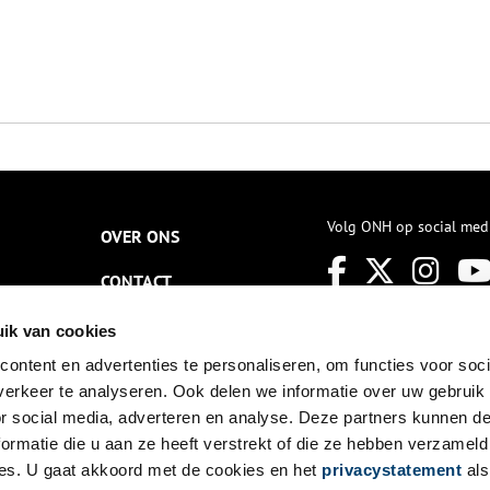
Volg ONH op social med
OVER ONS
CONTACT
NIEUWSBRIEF
ik van cookies
ontent en advertenties te personaliseren, om functies voor soci
DISCLAIMER
erkeer te analyseren. Ook delen we informatie over uw gebruik
PRIVACY
or social media, adverteren en analyse. Deze partners kunnen 
ormatie die u aan ze heeft verstrekt of die ze hebben verzameld
TOEGANKELIJKHEID
es. U gaat akkoord met de cookies en het
privacystatement
als