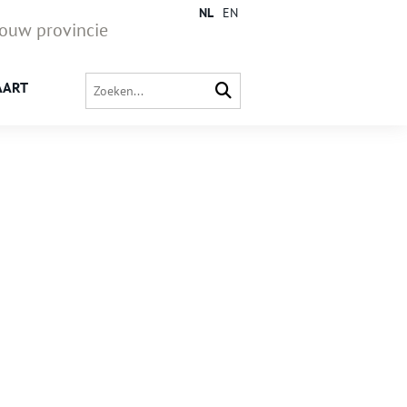
NL
EN
jouw provincie
AART