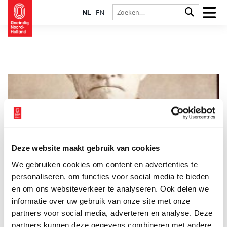
NL
EN
Deze website maakt gebruik van cookies
Het Hoornse Taartarrest
We gebruiken cookies om content en advertenties te
In september 1910 werd bij de familie Markus aan de Grote
Oost in Hoorn een vergiftigde taart bezorgd. Het beoogde
personaliseren, om functies voor social media te bieden
slachtoffer Willem Markus overleefde de aanslag. Voor zijn
en om ons websiteverkeer te analyseren. Ook delen we
vrouw werd de taart echter fataal, zij overleed in de nacht
informatie over uw gebruik van onze site met onze
daarop. Het 14-jarige dienstmeisje werd ernstig ziek. Deze
gebeurtenis in Hoorn zou niet alleen ingrijpend zijn voor de
partners voor social media, adverteren en analyse. Deze
familie van het slachtoffer, maar ook voor de Nederlandse
partners kunnen deze gegevens combineren met andere