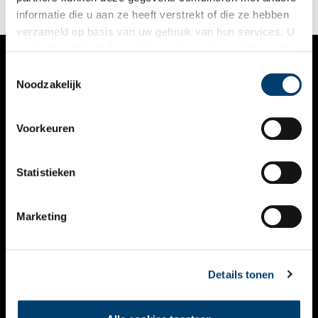
rechtspraak.
informatie die u aan ze heeft verstrekt of die ze hebben
verzameld op basis van uw gebruik van hun services. U
gaat akkoord met de cookies en het
privacystatement
als u onze website blijft gebruiken.
Toestemmingsselectie
VERHALEN
Noodzakelijk
NIEUWS
Voorkeuren
KALENDER
THEMA’S
Statistieken
ACTIVITEITEN
Marketing
VIDEO’S
OVER ONS
Details tonen
CONTACT