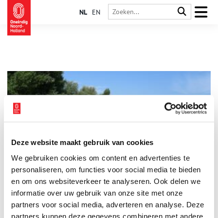
NL
EN
Deze website maakt gebruik van cookies
Met Rembrandt uitwaaien op de Diemerzeedijk
We gebruiken cookies om content en advertenties te
Behoefte aan ruimte, frisse lucht? Wil je even de volle stad
ontvluchten? Op de Diemerzeedijk verwaaien de duizelende
personaliseren, om functies voor social media te bieden
aerosolen vast razendsnel. Loop, fiets – of ga in gedachten –
en om ons websiteverkeer te analyseren. Ook delen we
mee met Rembrandt richting Diemerzeedijk. Even lekker
informatie over uw gebruik van onze site met onze
uitwaaien.
partners voor social media, adverteren en analyse. Deze
partners kunnen deze gegevens combineren met andere