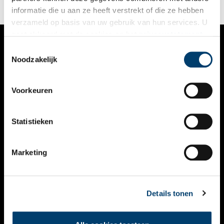
informatie die u aan ze heeft verstrekt of die ze hebben
verzameld op basis van uw gebruik van hun services. U
gaat akkoord met de cookies en het
privacystatement
als u onze website blijft gebruiken.
Toestemmingsselectie
VERHALEN
Noodzakelijk
NIEUWS
Voorkeuren
KALENDER
THEMA’S
Statistieken
ACTIVITEITEN
Marketing
VIDEO’S
OVER ONS
Details tonen
CONTACT