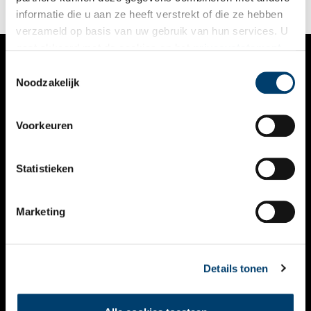
informatie die u aan ze heeft verstrekt of die ze hebben
verzameld op basis van uw gebruik van hun services. U
gaat akkoord met de cookies en het
privacystatement
als u onze website blijft gebruiken.
Toestemmingsselectie
VERHALEN
Noodzakelijk
NIEUWS
Voorkeuren
KALENDER
THEMA’S
Statistieken
ACTIVITEITEN
Marketing
VIDEO’S
OVER ONS
Details tonen
CONTACT