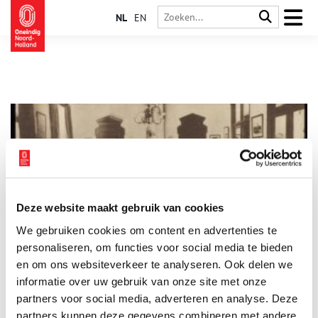
NL
EN
Deze website maakt gebruik van cookies
150 jaar dineren in Die Port van Cleve
We gebruiken cookies om content en advertenties te
Als je op zoek bent naar een historisch hotel en grand-cafe
met romantisch uitzicht op de haven, ben je bij Hotel Die Port
personaliseren, om functies voor social media te bieden
van Cleve in Enkhuizen aan het goede adres. Het gebouw
en om ons websiteverkeer te analyseren. Ook delen we
stamt uit het begin van de zeventiende eeuw, en het gedeelte
informatie over uw gebruik van onze site met onze
waar het restaurant is gevestigd, zelfs uit 1560.
partners voor social media, adverteren en analyse. Deze
partners kunnen deze gegevens combineren met andere