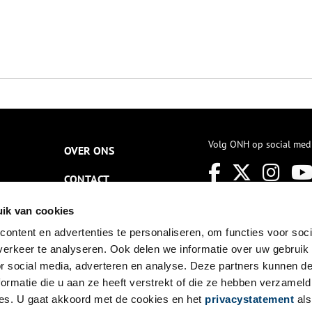
Volg ONH op social med
OVER ONS
CONTACT
NIEUWSBRIEF
ik van cookies
ontent en advertenties te personaliseren, om functies voor soci
DISCLAIMER
erkeer te analyseren. Ook delen we informatie over uw gebruik
PRIVACY
or social media, adverteren en analyse. Deze partners kunnen 
ormatie die u aan ze heeft verstrekt of die ze hebben verzameld
TOEGANKELIJKHEID
es. U gaat akkoord met de cookies en het
privacystatement
als