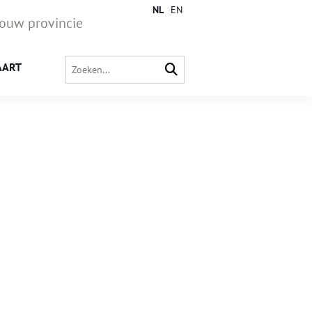
NL
EN
jouw provincie
AART