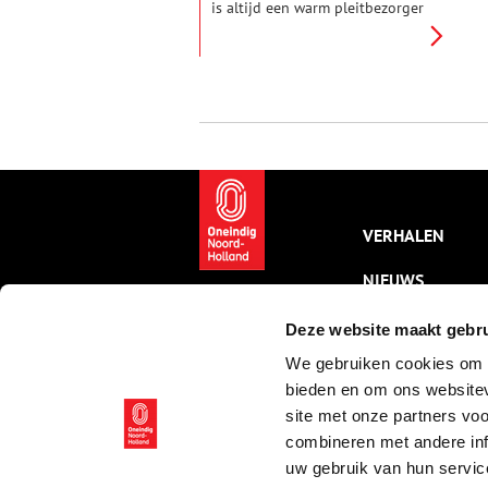
is altijd een warm pleitbezorger
geweest van het werk van zijn
wereldberoemde Engelse
collega Charles Dickens. Hij
werkte niet alleen aan
vertalingen mee, die via de
Prisma-edities een grote
verspreiding kregen, maar
richtte ook de Haarlem Branch
op van het illustere The
International Dickens
Fellowship.
VERHALEN
NIEUWS
KALENDER
Deze website maakt gebru
We gebruiken cookies om c
THEMA’S
bieden en om ons websitev
ACTIVITEITEN
site met onze partners vo
combineren met andere inf
VIDEO’S
uw gebruik van hun servic