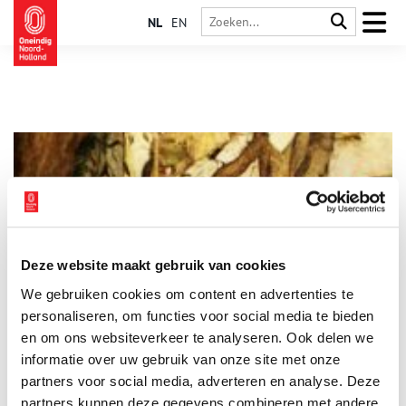
NL
EN
Deze website maakt gebruik van cookies
De Haarlemse fanclub van Charles Dickens en de knusheid
We gebruiken cookies om content en advertenties te
van Kerst
personaliseren, om functies voor social media te bieden
De Haarlemse schrijver Godfried Bomans, meester van de
ironie, is altijd een warm pleitbezorger geweest van het werk
en om ons websiteverkeer te analyseren. Ook delen we
van zijn wereldberoemde Engelse collega Charles Dickens. Hij
informatie over uw gebruik van onze site met onze
werkte niet alleen aan vertalingen mee, die via de Prisma-
partners voor social media, adverteren en analyse. Deze
edities een grote verspreiding kregen, maar richtte ook de
Haarlem Branch op van het illustere The International Dickens
partners kunnen deze gegevens combineren met andere