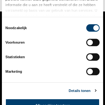
Fellowship.
informatie die u aan ze heeft verstrekt of die ze hebben
verzameld op basis van uw gebruik van hun services. U
gaat akkoord met de cookies en het
privacystatement
als u onze website blijft gebruiken.
Toestemmingsselectie
VERHALEN
Noodzakelijk
NIEUWS
Voorkeuren
KALENDER
THEMA’S
Statistieken
ACTIVITEITEN
Marketing
VIDEO’S
OVER ONS
Details tonen
CONTACT