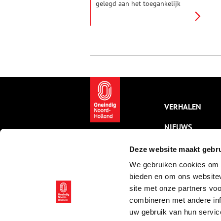
gelegd aan het toegankelijk
maken van de
portrettencollectie van de
Provinciale Atlas: een ‘galerij
der beroemdheden’. Inmiddels
zijn bijna 1000 portretten uit
de recente geschiedenis
doorzoekbaar. Daar behoren
ook drie portretten van
dichteressen Anna en Maria
Tesselschade Roemers Visscher
toe. Alhoewel – staan de zussen
VERHALEN
er wel echt op?
NIEUWS
KALENDER
Deze website maakt gebru
We gebruiken cookies om c
THEMA’S
bieden en om ons websitev
ACTIVITEITEN
site met onze partners vo
combineren met andere inf
VIDEO’S
uw gebruik van hun servic