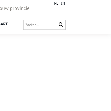
NL
EN
jouw provincie
AART