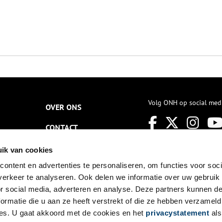
Volg ONH op social med
OVER ONS
CONTACT
NIEUWSBRIEF
ik van cookies
ontent en advertenties te personaliseren, om functies voor soci
DISCLAIMER
erkeer te analyseren. Ook delen we informatie over uw gebruik
PRIVACY
or social media, adverteren en analyse. Deze partners kunnen 
ormatie die u aan ze heeft verstrekt of die ze hebben verzameld
TOEGANKELIJKHEID
es. U gaat akkoord met de cookies en het
privacystatement
als