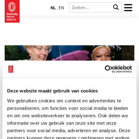
NL
EN
Deze website maakt gebruik van cookies
Keti Koti: geschiedenis van ons allemaal
We gebruiken cookies om content en advertenties te
Toen de slavernij in het Koninkrijk der Nederlanden op 1 juli
1863 werd afgeschaft, was daar in Nederland zelf niet veel van
personaliseren, om functies voor social media te bieden
te merken. Terwijl in Paramaribo en Willemstad kanonschoten
en om ons websiteverkeer te analyseren. Ook delen we
klonken, bleef het hier angstvallig stil. Hoe anders is dat
informatie over uw gebruik van onze site met onze
tegenwoordig op 1 juli, als in de grote steden massaal Keti
Koti wordt gevierd. Ook klinkt de roep om er een nationale
partners voor social media, adverteren en analyse. Deze
feestdag van te maken steeds luider. Het slavernijverleden
partners kunnen deze gegevens combineren met andere