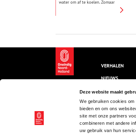
water om af te koelen. Zomaar
in het water springen was
vroeger niet gebruikelijk, zeker
niet als vrouw. Om de verleiding
van het ‘vrije zwemmen’ in
kanalen en grachten te
reguleren, kwamen er in
Amsterdam badinrichtingen.
Vanaf 1881 was men welkom
voor een duik in de zwem- en
badinrichting aan de Amstel.
VERHALEN
NIEUWS
KALENDER
Deze website maakt gebru
We gebruiken cookies om c
THEMA’S
bieden en om ons websitev
ACTIVITEITEN
site met onze partners vo
combineren met andere inf
VIDEO’S
uw gebruik van hun servic