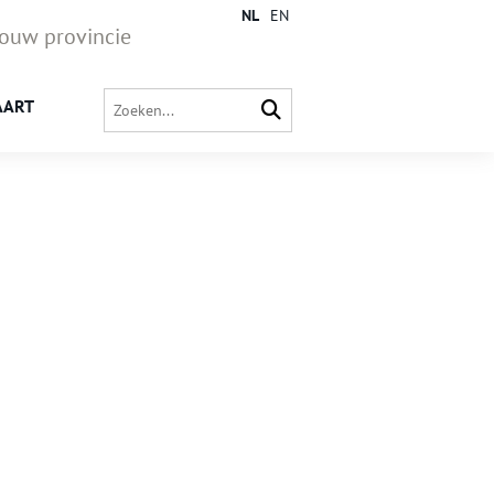
NL
EN
jouw provincie
AART