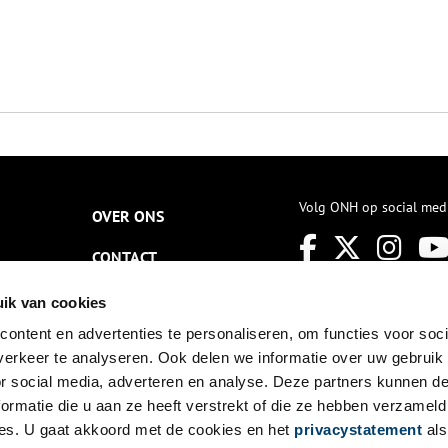
Volg ONH op social med
OVER ONS
CONTACT
NIEUWSBRIEF
ik van cookies
ontent en advertenties te personaliseren, om functies voor soci
DISCLAIMER
erkeer te analyseren. Ook delen we informatie over uw gebruik
PRIVACY
or social media, adverteren en analyse. Deze partners kunnen 
ormatie die u aan ze heeft verstrekt of die ze hebben verzameld
TOEGANKELIJKHEID
es. U gaat akkoord met de cookies en het
privacystatement
als