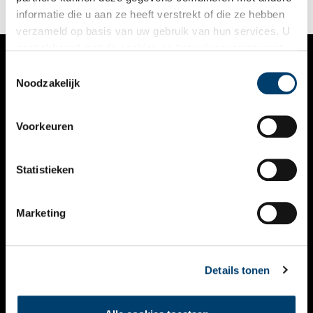
informatie die u aan ze heeft verstrekt of die ze hebben
verzameld op basis van uw gebruik van hun services. U
gaat akkoord met de cookies en het
privacystatement
als u onze website blijft gebruiken.
Toestemmingsselectie
VERHALEN
Noodzakelijk
NIEUWS
Voorkeuren
KALENDER
THEMA’S
Statistieken
ACTIVITEITEN
Marketing
VIDEO’S
OVER ONS
Details tonen
CONTACT