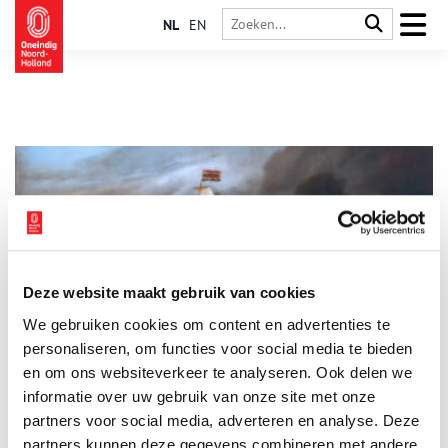
NL
EN
Deze website maakt gebruik van cookies
Dominee op het duin: Salomon van Til en de Slag bij
We gebruiken cookies om content en advertenties te
Kijkduin
personaliseren, om functies voor social media te bieden
Kunnen gebeden het verloop van een zeeslag beïnvloeden? Je
zou het haast denken als je over dominee Salomon van Til
en om ons websiteverkeer te analyseren. Ook delen we
leest. Van Til was predikant Huisduinen in 1673. Vlak voor de
informatie over uw gebruik van onze site met onze
kust van Kijkduin, onder Huisduinen, werd in dat jaar slag
partners voor social media, adverteren en analyse. Deze
geleverd tussen de Hollanders en een Engels-Franse vloot.
partners kunnen deze gegevens combineren met andere