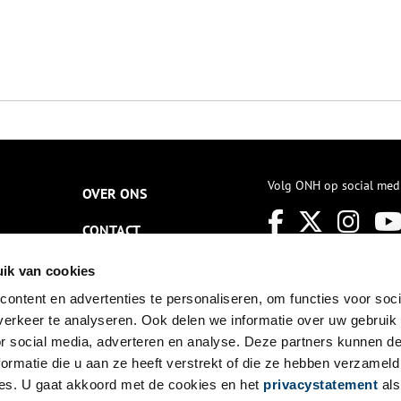
Volg ONH op social med
OVER ONS
CONTACT
NIEUWSBRIEF
ik van cookies
ontent en advertenties te personaliseren, om functies voor soci
DISCLAIMER
erkeer te analyseren. Ook delen we informatie over uw gebruik
PRIVACY
or social media, adverteren en analyse. Deze partners kunnen 
ormatie die u aan ze heeft verstrekt of die ze hebben verzameld
TOEGANKELIJKHEID
es. U gaat akkoord met de cookies en het
privacystatement
als