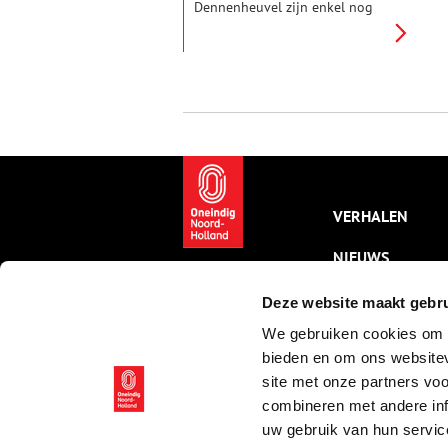
Dennenheuvel zijn enkel nog
het koetshuis met
koetsierswoning en het oude
boombestandover. Wat nu een
gewilde woonomgeving is was
twee keer in de geschiedenis de
plek voor bijzondere
tuinvormgeving.
VERHALEN
NIEUWS
KALENDER
Deze website maakt gebru
We gebruiken cookies om c
THEMA’S
bieden en om ons websitev
ACTIVITEITEN
site met onze partners vo
combineren met andere inf
VIDEO’S
uw gebruik van hun servic