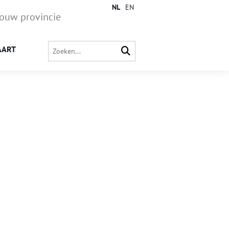
NL
EN
jouw provincie
AART