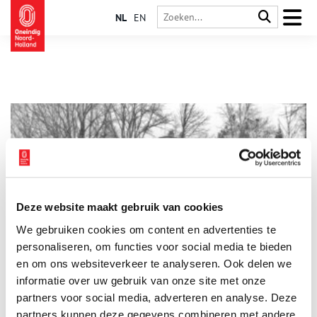
NL
EN
Deze website maakt gebruik van cookies
Landgoed Witten Hull wordt raadhuis van Hilversum
We gebruiken cookies om content en advertenties te
Op de plek waar nu het raadhuis van Hilversum staat, stond
100 jaar geleden Villa ‘Witten Hull’. De villa is gesloopt in
personaliseren, om functies voor social media te bieden
1928 voor de bouw van het raadhuis, maar restanten van de
en om ons websiteverkeer te analyseren. Ook delen we
fundering bevinden zich nog in het souterrain van het Dudok
informatie over uw gebruik van onze site met onze
Architectuur Centrum (DAC).
partners voor social media, adverteren en analyse. Deze
partners kunnen deze gegevens combineren met andere