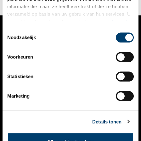
informatie die u aan ze heeft verstrekt of die ze hebben
verzameld op basis van uw gebruik van hun services. U
gaat akkoord met de cookies en het
privacystatement
als u onze website blijft gebruiken.
Toestemmingsselectie
VERHALEN
Noodzakelijk
NIEUWS
Voorkeuren
KALENDER
THEMA’S
Statistieken
ACTIVITEITEN
Marketing
VIDEO’S
OVER ONS
Details tonen
CONTACT