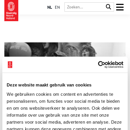
NL
EN
Deze website maakt gebruik van cookies
Protest! Hiervoor ging Noord-Holland vroeger de straat
We gebruiken cookies om content en advertenties te
op
personaliseren, om functies voor social media te bieden
Stemrecht voor vrouwen. De 8-urige werkdag. Deze dingen
werden mede mogelijk gemaakt doordat grote groepen
en om ons websiteverkeer te analyseren. Ook delen we
mensen op de been kwamen. Sommige protesten veranderden
informatie over uw gebruik van onze site met onze
de wereld, anderen haalden maar een klein beetje uit. Toch
partners voor social media, adverteren en analyse. Deze
mogen we in Nederland gelukkig allemaal gebruik maken van
ons demonstratierecht.
partners kunnen deze gegevens combineren met andere