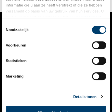
informatie die u aan ze heeft verstrekt of die ze hebben
verzameld op basis van uw gebruik van hun services. U
gaat akkoord met de cookies en het
privacystatement
als u onze website blijft gebruiken.
Toestemmingsselectie
VERHALEN
Noodzakelijk
NIEUWS
Voorkeuren
KALENDER
THEMA’S
Statistieken
ACTIVITEITEN
Marketing
VIDEO’S
OVER ONS
Details tonen
CONTACT