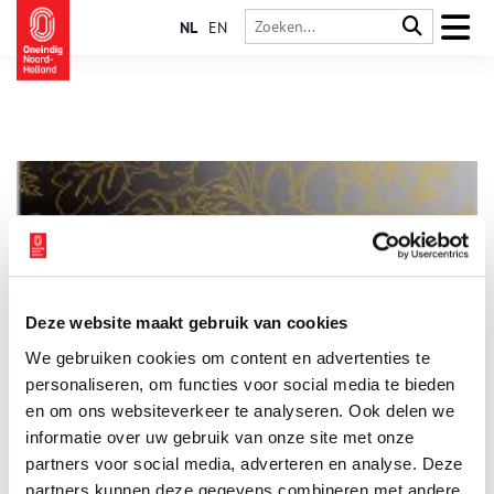
NL
EN
Deze website maakt gebruik van cookies
Willet-Holthuysen: museum tegen wil en dank
We gebruiken cookies om content en advertenties te
Museum Willet-Holthuysen is gevestigd in het voormalige
woonhuis
van de negentiende-eeuwse Amsterdamse
personaliseren, om functies voor social media te bieden
verzamelaar Abraham Willet en zijn echtgenote Louise aan de
en om ons websiteverkeer te analyseren. Ook delen we
Herengracht. Dat het museum in 1996 zijn eerste eeuwfeest
informatie over uw gebruik van onze site met onze
heeft gevierd is allerminst een vanzelfsprekendheid. Het
bestaan heeft verschillende keren aan een zijden draadje
partners voor social media, adverteren en analyse. Deze
gehangen.
partners kunnen deze gegevens combineren met andere