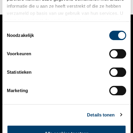
informatie die u aan ze heeft verstrekt of die ze hebben
verzameld op basis van uw gebruik van hun services. U
gaat akkoord met de cookies en het
privacystatement
als u onze website blijft gebruiken.
Toestemmingsselectie
VERHALEN
Noodzakelijk
NIEUWS
Voorkeuren
KALENDER
THEMA’S
Statistieken
ACTIVITEITEN
Marketing
VIDEO’S
OVER ONS
Details tonen
CONTACT