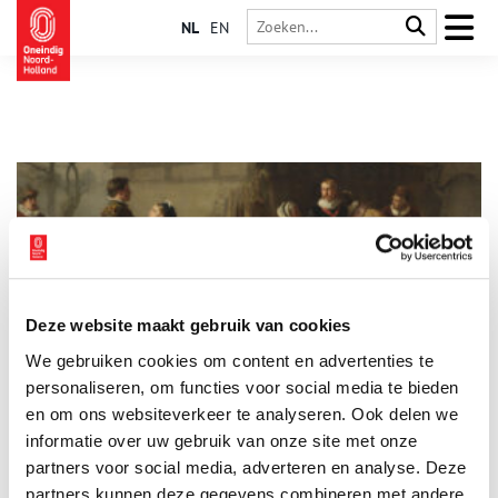
NL
EN
Deze website maakt gebruik van cookies
Het duel: op liefde en dood
We gebruiken cookies om content en advertenties te
Valentijnsdag is de dag van de romantische liefde… maar wie
zegt dat dat altijd zonder slag of stoot ging? In talloze boeken
personaliseren, om functies voor social media te bieden
en films komen we vechtende liefdesrivalen tegen. Met
en om ons websiteverkeer te analyseren. Ook delen we
getrokken zwaarden gaan twee mannen elkaar te lijf tijdens
informatie over uw gebruik van onze site met onze
een afgesproken duel. Vanaf het eind van de achttiende eeuw
werd er liever geduelleerd met pistolen. Maar of het nu ging
partners voor social media, adverteren en analyse. Deze
om een erekwestie of de liefde van je leven: het was een hoge
partners kunnen deze gegevens combineren met andere