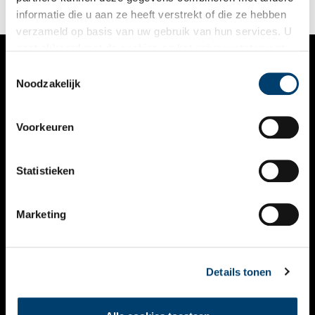
prijs om te betalen.
informatie die u aan ze heeft verstrekt of die ze hebben
verzameld op basis van uw gebruik van hun services. U
gaat akkoord met de cookies en het
privacystatement
als u onze website blijft gebruiken.
Toestemmingsselectie
VERHALEN
Noodzakelijk
NIEUWS
Voorkeuren
KALENDER
THEMA’S
Statistieken
ACTIVITEITEN
Marketing
VIDEO’S
OVER ONS
Details tonen
CONTACT