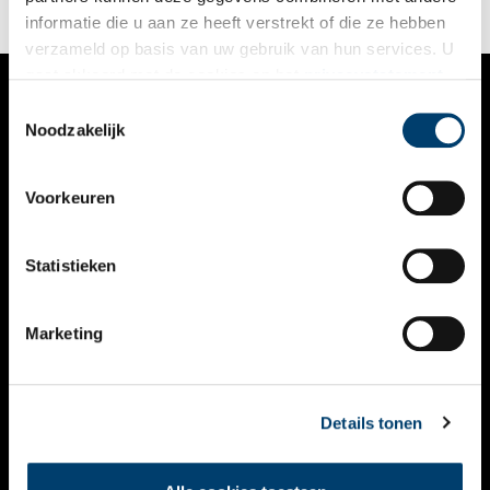
informatie die u aan ze heeft verstrekt of die ze hebben
verzameld op basis van uw gebruik van hun services. U
gaat akkoord met de cookies en het
privacystatement
als u onze website blijft gebruiken.
Toestemmingsselectie
VERHALEN
Noodzakelijk
NIEUWS
Voorkeuren
KALENDER
THEMA’S
Statistieken
ACTIVITEITEN
Marketing
VIDEO’S
OVER ONS
Details tonen
CONTACT