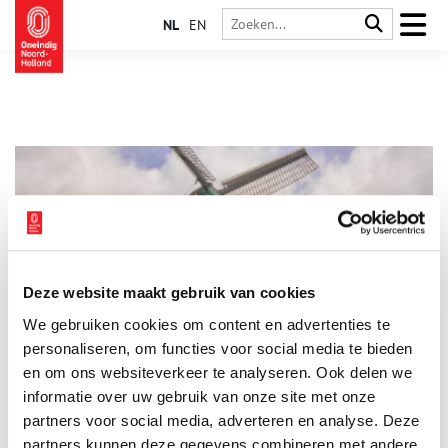
NL
EN
Deze website maakt gebruik van cookies
Molen De Koker
We gebruiken cookies om content en advertenties te
Molen De Koker is de laatst overgebleven korenmolen van de
Wormer. Al in de zestiende eeuw speelde hij een belangrijke
personaliseren, om functies voor social media te bieden
rol in de productie van stijfsel en scheepsbeschuit. Zonder die
en om ons websiteverkeer te analyseren. Ook delen we
laatste zouden veel zeelieden aan de honger ten onder zijn
informatie over uw gebruik van onze site met onze
gegaan. In de afgelopen eeuwen heeft De Koker heel wat
verhuizingen en restauraties meegemaakt. Een klein wonder
partners voor social media, adverteren en analyse. Deze
dus, dat er nog steeds meel wordt gemalen.
partners kunnen deze gegevens combineren met andere