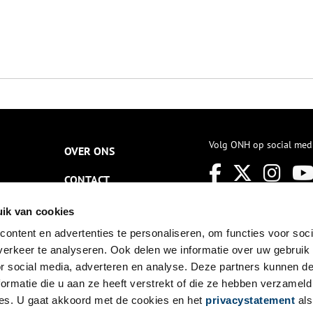
Volg ONH op social med
OVER ONS
CONTACT
NIEUWSBRIEF
ik van cookies
ontent en advertenties te personaliseren, om functies voor soci
DISCLAIMER
erkeer te analyseren. Ook delen we informatie over uw gebruik
PRIVACY
or social media, adverteren en analyse. Deze partners kunnen 
ormatie die u aan ze heeft verstrekt of die ze hebben verzameld
TOEGANKELIJKHEID
es. U gaat akkoord met de cookies en het
privacystatement
als