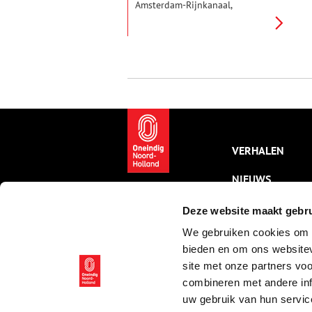
Amsterdam-Rijnkanaal,
tegenover het dorp Nigtevecht.
Lokaal staat het fort bekend als
het Knakenfort. Het fort moest
het Merwedekanaal, de Vecht en
een aantal sluizen verdedigen.
VERHALEN
NIEUWS
KALENDER
Deze website maakt gebru
We gebruiken cookies om c
THEMA’S
bieden en om ons websitev
ACTIVITEITEN
site met onze partners vo
combineren met andere inf
VIDEO’S
uw gebruik van hun servic