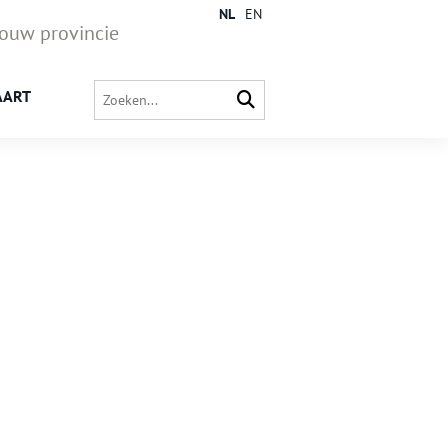
NL
EN
jouw provincie
AART