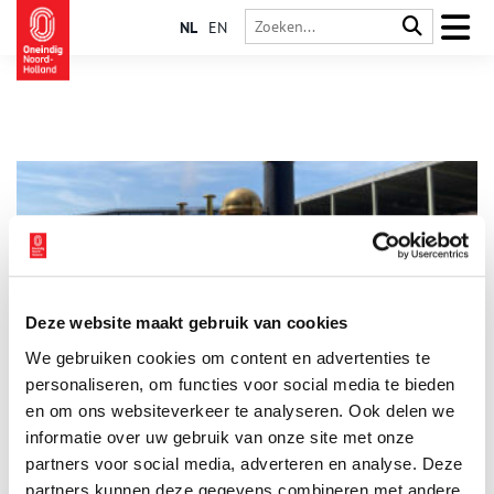
NL
EN
Deze website maakt gebruik van cookies
De eerste trein van Nederland
We gebruiken cookies om content en advertenties te
De twee stoomlocomotieven ‘De Snelheid’ en ‘De Arend’
schrijven geschiedenis als ze op 20 september 1839 over de
personaliseren, om functies voor social media te bieden
eerste spoorlijn van Nederland rijden. In slechts 28 minuten
en om ons websiteverkeer te analyseren. Ook delen we
trekken ze de eerste officiële openingstrein van de
informatie over uw gebruik van onze site met onze
Hollandsche IJzeren Spoorweg-Maatschappij (HIJSM) van
Amsterdam naar Haarlem. Beide stations waren prachtig
partners voor social media, adverteren en analyse. Deze
versierd en een grote menigte kwam kijken naar de feestelijke
partners kunnen deze gegevens combineren met andere