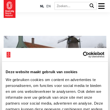
NL
EN
Deze website maakt gebruik van cookies
Hennepklopmolen De Paauw
We gebruiken cookies om content en advertenties te
De schuur naast ‘De Paauw’ is een provinciaal monument.
Ernaast staat een juweeltje: de enige hennepklopwindmolen
personaliseren, om functies voor social media te bieden
ter wereld. Vrijwilligers blazen hier een oud ambacht nieuw
en om ons websiteverkeer te analyseren. Ook delen we
leven in.
informatie over uw gebruik van onze site met onze
partners voor social media, adverteren en analyse. Deze
partners kunnen deze gegevens combineren met andere