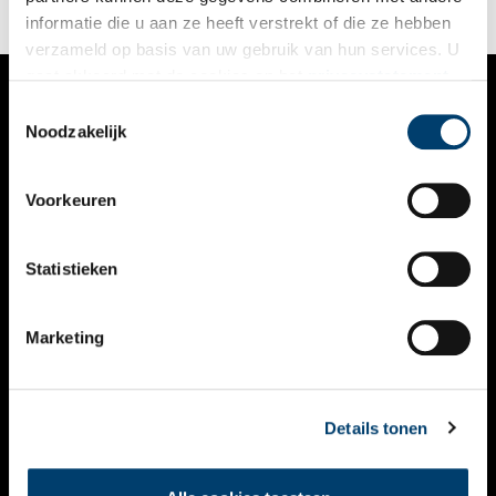
informatie die u aan ze heeft verstrekt of die ze hebben
verzameld op basis van uw gebruik van hun services. U
gaat akkoord met de cookies en het
privacystatement
als u onze website blijft gebruiken.
Toestemmingsselectie
VERHALEN
Noodzakelijk
NIEUWS
Voorkeuren
KALENDER
THEMA’S
Statistieken
ACTIVITEITEN
Marketing
VIDEO’S
OVER ONS
Details tonen
CONTACT