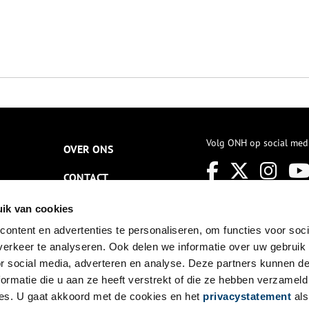
Volg ONH op social med
OVER ONS
CONTACT
NIEUWSBRIEF
ik van cookies
ontent en advertenties te personaliseren, om functies voor soci
DISCLAIMER
erkeer te analyseren. Ook delen we informatie over uw gebruik
PRIVACY
or social media, adverteren en analyse. Deze partners kunnen 
ormatie die u aan ze heeft verstrekt of die ze hebben verzameld
TOEGANKELIJKHEID
es. U gaat akkoord met de cookies en het
privacystatement
als