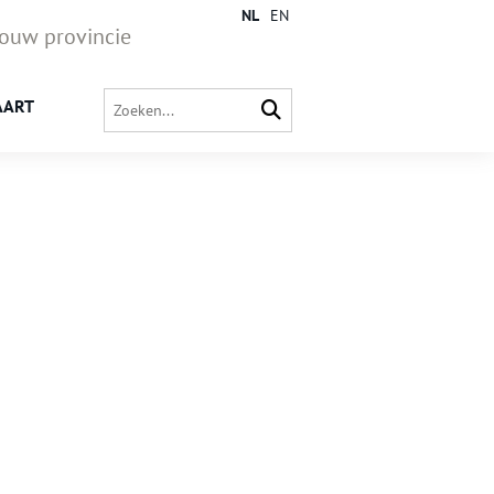
NL
EN
jouw provincie
AART