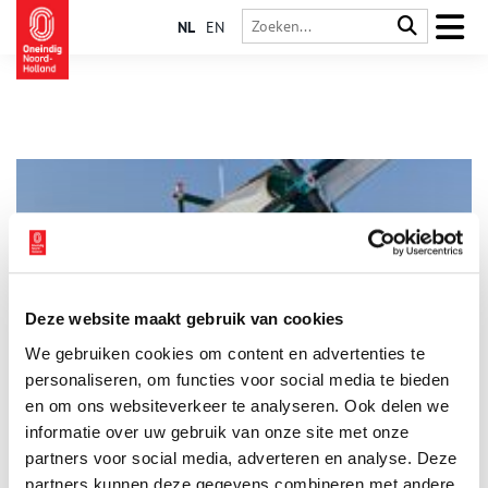
NL
EN
Deze website maakt gebruik van cookies
Korenmolen De Nachtegaal
We gebruiken cookies om content en advertenties te
Heeft De Nachtegaal nu zijn definitieve bestemming
gevonden? In zijn 400-jarig bestaan heeft de enige
personaliseren, om functies voor social media te bieden
korenmolen in de Beemster op verschillende plaatsen gestaan.
en om ons websiteverkeer te analyseren. Ook delen we
Zijn laatste verplaatsing is echter de meest spectaculaire.
informatie over uw gebruik van onze site met onze
partners voor social media, adverteren en analyse. Deze
partners kunnen deze gegevens combineren met andere