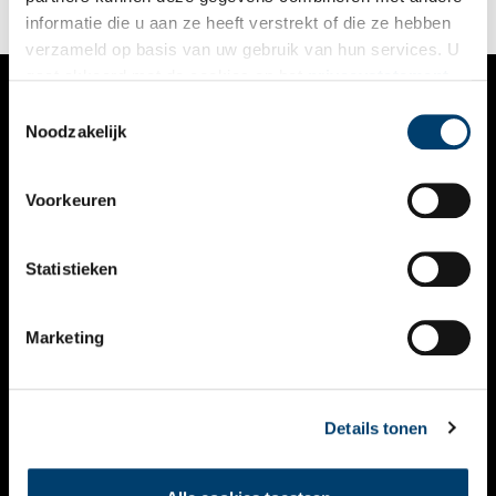
informatie die u aan ze heeft verstrekt of die ze hebben
verzameld op basis van uw gebruik van hun services. U
gaat akkoord met de cookies en het
privacystatement
als u onze website blijft gebruiken.
Toestemmingsselectie
VERHALEN
Noodzakelijk
NIEUWS
Voorkeuren
KALENDER
THEMA’S
Statistieken
ACTIVITEITEN
Marketing
VIDEO’S
OVER ONS
Details tonen
CONTACT