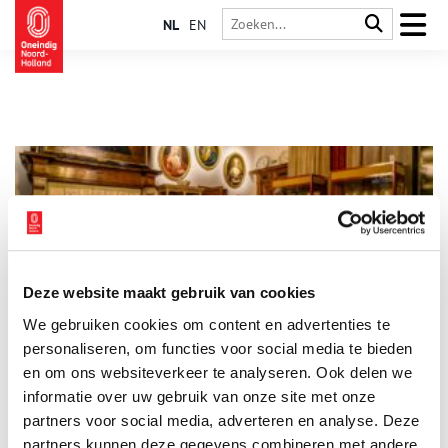
NL
EN
Deze website maakt gebruik van cookies
Jonkheer Henri Sypesteyn bouwt aan zijn verleden
We gebruiken cookies om content en advertenties te
Voor jonkheer Henri Sypesteyn was de toekomst zijn verleden.
In Loosdrecht bouwde hij een nieuw kasteel in oude stijl.
personaliseren, om functies voor social media te bieden
Weilanden toverde hij om in een 17e-eeuws park. Naar eigen
en om ons websiteverkeer te analyseren. Ook delen we
ontwerp. Bezoek kasteel-museum Sypesteyn en je betreedt de
informatie over uw gebruik van onze site met onze
droom van de jonkheer.
partners voor social media, adverteren en analyse. Deze
partners kunnen deze gegevens combineren met andere