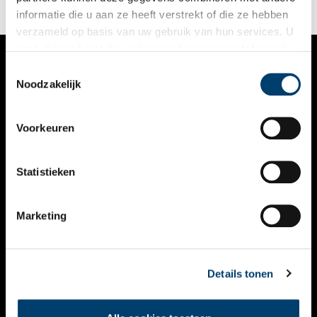
informatie die u aan ze heeft verstrekt of die ze hebben
verzameld op basis van uw gebruik van hun services. U
gaat akkoord met de cookies en het
privacystatement
als u onze website blijft gebruiken.
Toestemmingsselectie
VERHALEN
Noodzakelijk
NIEUWS
Voorkeuren
KALENDER
THEMA’S
Statistieken
ACTIVITEITEN
Marketing
VIDEO’S
OVER ONS
Details tonen
CONTACT