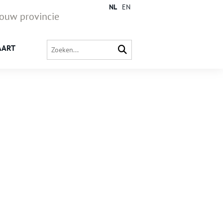
NL
EN
jouw provincie
AART