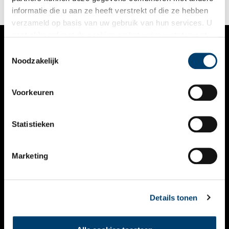
informatie die u aan ze heeft verstrekt of die ze hebben
verzameld op basis van uw gebruik van hun services. U
gaat akkoord met de cookies en het
privacystatement
als u onze website blijft gebruiken.
Toestemmingsselectie
VERHALEN
Noodzakelijk
NIEUWS
Voorkeuren
KALENDER
THEMA’S
Statistieken
ACTIVITEITEN
Marketing
VIDEO’S
OVER ONS
Details tonen
CONTACT