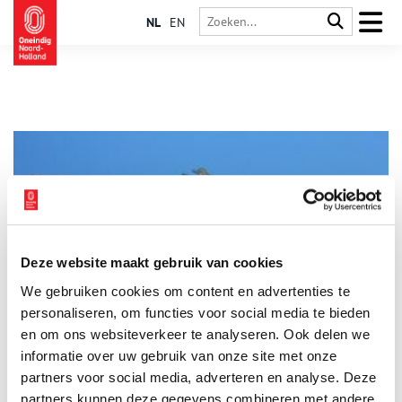
NL
EN
Deze website maakt gebruik van cookies
De Melkweg in Huizen
We gebruiken cookies om content en advertenties te
Huizen was, voordat het een vissersdorp werd, een boerendorp.
Dat is ook terug te zien in het wapen van Huizen met het
personaliseren, om functies voor social media te bieden
Huizer Melkmeisje. De boeren hadden een hard bestaan. De
en om ons websiteverkeer te analyseren. Ook delen we
Huizers hadden maar een paar schapen en koeien om de arme
informatie over uw gebruik van onze site met onze
zandgronden te bemesten. De koeien gaven ook nog melk. Het
melken gebeurde niet bij huis maar op de gemeenschappelijk
partners voor social media, adverteren en analyse. Deze
weidegronden, de meenten.
partners kunnen deze gegevens combineren met andere