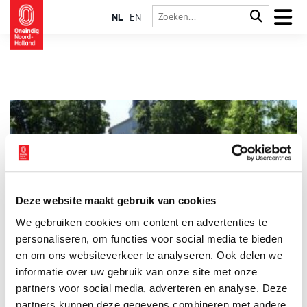
NL
EN
Deze website maakt gebruik van cookies
Monumenten op de bodem van het meer
We gebruiken cookies om content en advertenties te
Is Hoofddorp een plaats waar je rond kunt dwalen? Nou en of.
Loop (in gedachten) maar even mee langs de Hoofdvaart en
personaliseren, om functies voor social media te bieden
verbaas je over wat er te zien is. Hier, op de bodem van het
en om ons websiteverkeer te analyseren. Ook delen we
droog gepompte Haarlemmermeer, stichtten de pioniers een
informatie over uw gebruik van onze site met onze
dorpje. Op het kruispunt van twee vaarten. Kruisdorp heette
het. Het Hoofddorp van nu met monumentale panden.
partners voor social media, adverteren en analyse. Deze
partners kunnen deze gegevens combineren met andere