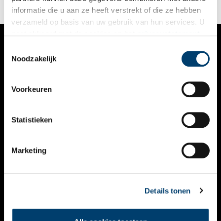
informatie die u aan ze heeft verstrekt of die ze hebben
verzameld op basis van uw gebruik van hun services. U
gaat akkoord met de cookies en het
privacystatement
als u onze website blijft gebruiken.
Toestemmingsselectie
VERHALEN
Noodzakelijk
NIEUWS
Voorkeuren
KALENDER
THEMA’S
Statistieken
ACTIVITEITEN
Marketing
VIDEO’S
OVER ONS
Details tonen
CONTACT