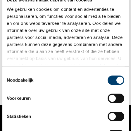
We gebruiken cookies om content en advertenties te
personaliseren, om functies voor social media te bieden
en om ons websiteverkeer te analyseren. Ook delen we
informatie over uw gebruik van onze site met onze
partners voor social media, adverteren en analyse. Deze
partners kunnen deze gegevens combineren met andere
Verfmolen De Kat
informatie die u aan ze heeft verstrekt of die ze hebben
Op de Kalverringdijk 29 in Zaandam staat de ruim vier eeuwen
verzameld op basis van uw gebruik van hun services. U
oude verfmolen ‘De Kat’. Het uit twee zeventiende-eeuwse
gaat akkoord met de cookies en het
privacystatement
molens opgebouwde monument heeft zich gespecialiseerd in
het maken van pigmenten voor verf. Er worden nog steeds
als u onze website blijft gebruiken.
Toestemmingsselectie
verfstoffen gemaakt in de molen. Dat maakt De Kat de enige
Noodzakelijk
werkende verfmolen in de hele wereld.
Voorkeuren
Statistieken
VERHALEN