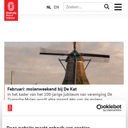
NL
EN
Februari: molenweekend bij De Kat
In het kader van het 100-jarige jubileum van vereniging De
Zaansche Molen wordt elke maand één van de molens
uitgelicht. Op 1 en 2 februari 2025 openen de deuren van
molen De Kat voor een bijzonder molenweekend. Mis deze
1 min
unieke kans niet om het eeuwenoude ambacht van
pigmentproductie van dichtbij te beleven!
Deze website maakt gebruik van cookies