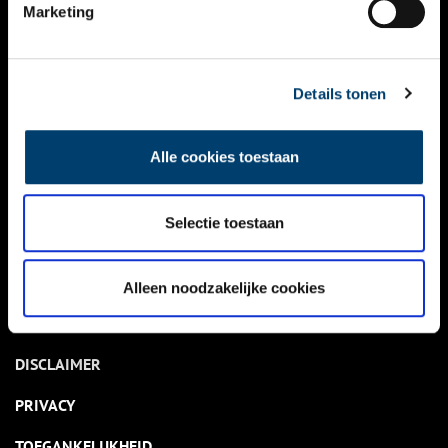
NIEUWS
Marketing
KALENDER
THEMA’S
Details tonen
ACTIVITEITEN
Alle cookies toestaan
VIDEO’S
Selectie toestaan
OVER ONS
CONTACT
Alleen noodzakelijke cookies
NIEUWSBRIEF
DISCLAIMER
PRIVACY
TOEGANKELIJKHEID