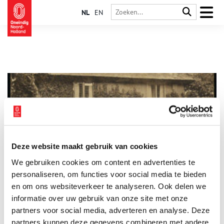
NL
EN
Deze website maakt gebruik van cookies
32 Joodse onderduikers in pension ‘De Hoeve’
We gebruiken cookies om content en advertenties te
Op 4 mei 2023 werden de eerste struikelstenen in Laren
onthuld. Op de parkeerplaats van museum Singer Laren staat
personaliseren, om functies voor social media te bieden
een plaquette omgeven door 29 stolpersteine. Op deze plek
en om ons websiteverkeer te analyseren. Ook delen we
stond vroeger pension ´De Hoeve´ van de joodse Isaac ‘Ies’
informatie over uw gebruik van onze site met onze
Bleekrode en zijn niet-joodse vrouw Els Garms. Tijdens de
Tweede Wereldoorlog boden zij hier onderdak aan 32 joodse
partners voor social media, adverteren en analyse. Deze
onderduikers, tot ze werden verraden…
partners kunnen deze gegevens combineren met andere