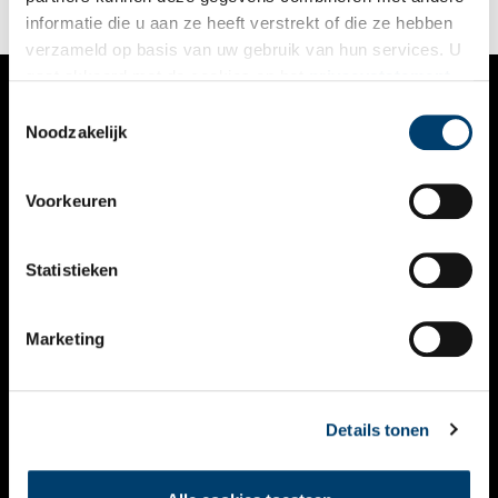
informatie die u aan ze heeft verstrekt of die ze hebben
verzameld op basis van uw gebruik van hun services. U
gaat akkoord met de cookies en het
privacystatement
als u onze website blijft gebruiken.
Toestemmingsselectie
VERHALEN
Noodzakelijk
NIEUWS
Voorkeuren
KALENDER
THEMA’S
Statistieken
ACTIVITEITEN
Marketing
VIDEO’S
OVER ONS
Details tonen
CONTACT