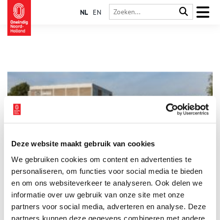
NL
EN
Deze website maakt gebruik van cookies
De Hoeksteen: Rietveld in Uithoorn
We gebruiken cookies om content en advertenties te
Kerkelijk centrum De Hoeksteen in Uithoorn was één van de
laatste creaties van architect Gerrit Rietveld. Het bijzondere
personaliseren, om functies voor social media te bieden
kubusvormige gebouw aan het water wordt gekenmerkt door
en om ons websiteverkeer te analyseren. Ook delen we
Rietvelds karakteristieke eenvoud. Rietveld zou de opening
informatie over uw gebruik van onze site met onze
zelf niet meer meemaken, hij overleed tijdens de bouw in
1964.
partners voor social media, adverteren en analyse. Deze
partners kunnen deze gegevens combineren met andere