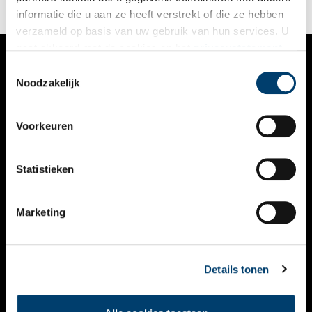
informatie die u aan ze heeft verstrekt of die ze hebben
verzameld op basis van uw gebruik van hun services. U
gaat akkoord met de cookies en het
privacystatement
als u onze website blijft gebruiken.
Toestemmingsselectie
VERHALEN
Noodzakelijk
NIEUWS
Voorkeuren
KALENDER
THEMA’S
Statistieken
ACTIVITEITEN
Marketing
VIDEO’S
OVER ONS
Details tonen
CONTACT