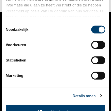
informatie die u aan ze heeft verstrekt of die ze hebben
verzameld op basis van uw gebruik van hun services. U
gaat akkoord met de cookies en het
privacystatement
als u onze website blijft gebruiken.
Toestemmingsselectie
VERHALEN
Noodzakelijk
NIEUWS
Voorkeuren
KALENDER
THEMA’S
Statistieken
ACTIVITEITEN
Marketing
VIDEO’S
OVER ONS
Details tonen
CONTACT