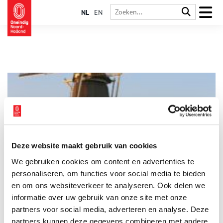
NL
EN
Deze website maakt gebruik van cookies
Meelmolen De Herder
We gebruiken cookies om content en advertenties te
De welvaart van de Gouden Eeuw zorgde voor allerhande
molens in het oude Medemblikse stadsgezicht. Er stonden
personaliseren, om functies voor social media te bieden
onder andere fraaie watermolens en houtzaagmolens. Al sinds
en om ons websiteverkeer te analyseren. Ook delen we
1555 vond je de Wester- en Zuidermeelmolen in Medemblik,
informatie over uw gebruik van onze site met onze
die de groeiende bevolking voorzagen in het dagelijks brood.
partners voor social media, adverteren en analyse. Deze
partners kunnen deze gegevens combineren met andere