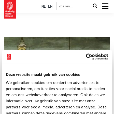
NL
EN
Deze website maakt gebruik van cookies
Het verdwenen prijsboek
We gebruiken cookies om content en advertenties te
Fokke van der Meer (1936) is geboren en getogen in
Amsterdam en woont sinds 1963 in Noorwegen. Toen hij in
personaliseren, om functies voor social media te bieden
1998 met vervroegd pensioen ging wist hij precies wat hij zou
en om ons websiteverkeer te analyseren. Ook delen we
gaan doen: onderzoek naar de geschiedenis van zowel
informatie over uw gebruik van onze site met onze
Noorwegen als Amsterdam. Van prijsboeken had hij nog nooit
gehoord totdat er in 2006 één opdook in Trondheim. Deze
partners voor social media, adverteren en analyse. Deze
bijzondere boeken waren de beloning voor de beste leerlingen
partners kunnen deze gegevens combineren met andere