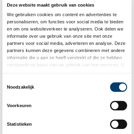
Deze website maakt gebruik van cookies
Nieuwe Simon N. Groot brug vormt entree naar de Garden
We gebruiken cookies om content en advertenties te
De ontdekkingstuin in Enkhuizen start op zaterdag 27 juni het
nieuwe seizoen met een nieuwe toegang voor bezoekers. De
personaliseren, om functies voor social media te bieden
Simon N. Groot brug verbindt het voet- en fietspad
en om ons websiteverkeer te analyseren. Ook delen we
rechtstreeks met de Garden. De toegang aan het kruispunt van
informatie over uw gebruik van onze site met onze
2 min
de Randweg (N505) en het Westeinde maakt de
ontdekkingstuin beter bereikbaar voor bezoekers. Om 11.30 is
partners voor social media, adverteren en analyse. Deze
iedereen welkom in de Garden waarna de burgemeester de
partners kunnen deze gegevens combineren met andere
brug en de nieuwe entree officieel zal openen.
informatie die u aan ze heeft verstrekt of die ze hebben
verzameld op basis van uw gebruik van hun services. U
gaat akkoord met de cookies en het
privacystatement
als u onze website blijft gebruiken.
Toestemmingsselectie
Noodzakelijk
Buitenconcert KSM luidt nieuw seizoen van de Garden in
Voorkeuren
Liefhebbers van natuur en muziek kunnen zondag 21 juni hun
hart ophalen in de Garden in Enkhuizen. Tijdens een
feestelijke pre-opening verzorgt het Koninklijk Stedelijk
Statistieken
Muziekkorps (KSM) Enkhuizen een gratis buitenconcert
1 min
midden in de kleurrijke ontdekkingstuin. Daarmee wordt