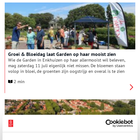
Groei & Bloeidag laat Garden op haar mooist zien
Wie de Garden in Enkhuizen op haar allermooist wil beleven,
mag zaterdag 11 juli eigenlijk niet missen. De bloemen staan
volop in bloei, de groenten zijn oogstrijp en overal is te zien
hoe kleurrijk en veelzijdig de natuur kan zijn. Tijdens de eerste
2 min
Groei & Bloeidag van dit seizoen worden bezoekers
uitgenodigd om te kijken én te proeven.