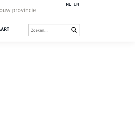
NL
EN
jouw provincie
AART