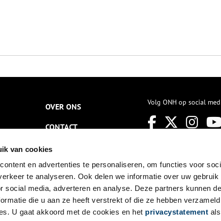
Volg ONH op social med
OVER ONS
CONTACT
NIEUWSBRIEF
ik van cookies
ontent en advertenties te personaliseren, om functies voor soci
DISCLAIMER
erkeer te analyseren. Ook delen we informatie over uw gebruik
PRIVACY
or social media, adverteren en analyse. Deze partners kunnen 
ormatie die u aan ze heeft verstrekt of die ze hebben verzameld
TOEGANKELIJKHEID
es. U gaat akkoord met de cookies en het
privacystatement
als