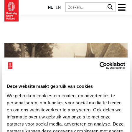
NL
EN
Deze website maakt gebruik van cookies
Van Aakpad tot Zeeweg: straatnamen van Noord-Holland
We gebruiken cookies om content en advertenties te
Straatnamen vertellen veel over de historie van een plaats.
Vroeger werden ze afgeleid van herkenningstekens, bekende
personaliseren, om functies voor social media te bieden
gebouwen of oude ambachten. Later ontstonden er wijken met
en om ons websiteverkeer te analyseren. Ook delen we
thema’s, zoals bomen, zeehelden of het koningshuis. Wat
informatie over uw gebruik van onze site met onze
vertellen de meest voorkomende straatnamen ons over hun
geschiedenis? En wat zijn eigenlijk de langste en kortste
partners voor social media, adverteren en analyse. Deze
straatnamen van Noord-Holland?
partners kunnen deze gegevens combineren met andere