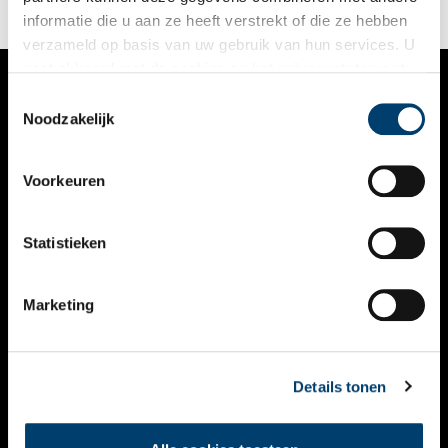
informatie die u aan ze heeft verstrekt of die ze hebben
verzameld op basis van uw gebruik van hun services. U
gaat akkoord met de cookies en het
privacystatement
als u onze website blijft gebruiken.
Toestemmingsselectie
VERHALEN
Noodzakelijk
NIEUWS
Voorkeuren
KALENDER
THEMA’S
Statistieken
ACTIVITEITEN
Marketing
VIDEO’S
OVER ONS
Details tonen
CONTACT