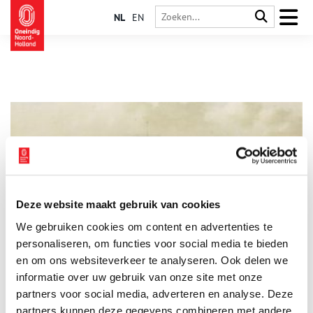
NL
EN
Deze website maakt gebruik van cookies
Zandvoort: van visafslag tot mondaine badplaats
We gebruiken cookies om content en advertenties te
Wat hebben keizerin Sisi en een oor op sterk water met elkaar
te maken? Zandvoort! Kijk maar in het Zandvoorts Museum.
personaliseren, om functies voor social media te bieden
Een verhaal van bomschuiten, zeebaden en een bonbonnière
en om ons websiteverkeer te analyseren. Ook delen we
die koningin Victoria aan de kleine (84 cm) Paap schonk.
informatie over uw gebruik van onze site met onze
partners voor social media, adverteren en analyse. Deze
partners kunnen deze gegevens combineren met andere