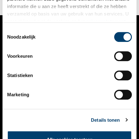
informatie die u aan ze heeft verstrekt of die ze hebben
verzameld op basis van uw gebruik van hun services. U
gaat akkoord met de cookies en het
privacystatement
als u onze website blijft gebruiken.
Toestemmingsselectie
VERHALEN
Noodzakelijk
NIEUWS
Voorkeuren
KALENDER
THEMA’S
Statistieken
ACTIVITEITEN
Marketing
VIDEO’S
OVER ONS
Details tonen
CONTACT