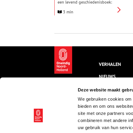
een levend geschiedenisboek:
de opbouw van
3 min
Kaeskoppenstad (aanstaande
zaterdag 6 en zondag 7 juni) is
in volle gang. Nog een paar
nachten slapen, dan openen de
stadspoorten en reist de
binnenstad terug naar 1573.
Welke voorbereidingen vinden
er plaats en wat is er verder te
doen tijdens jouw Dagje
Alkmaar komend weekend?
VERHALEN
NIEUWS
KALENDER
Deze website maakt gebru
We gebruiken cookies om c
THEMA’S
bieden en om ons websitev
ACTIVITEITEN
site met onze partners vo
combineren met andere inf
VIDEO’S
uw gebruik van hun servic