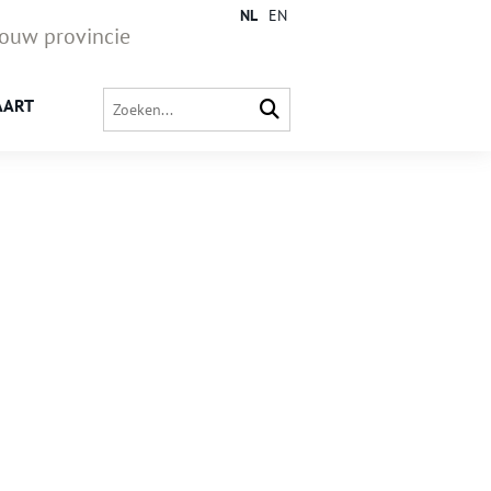
NL
EN
jouw provincie
AART