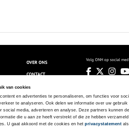
Volg ONH op social med
OVER ONS
CONTACT
NIEUWSBRIEF
ik van cookies
ontent en advertenties te personaliseren, om functies voor soci
DISCLAIMER
erkeer te analyseren. Ook delen we informatie over uw gebruik
PRIVACY
or social media, adverteren en analyse. Deze partners kunnen 
ormatie die u aan ze heeft verstrekt of die ze hebben verzameld
TOEGANKELIJKHEID
es. U gaat akkoord met de cookies en het
privacystatement
als