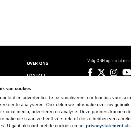
Volg ONH op social med
OVER ONS
CONTACT
NIEUWSBRIEF
ik van cookies
ontent en advertenties te personaliseren, om functies voor soci
DISCLAIMER
erkeer te analyseren. Ook delen we informatie over uw gebruik
PRIVACY
or social media, adverteren en analyse. Deze partners kunnen 
ormatie die u aan ze heeft verstrekt of die ze hebben verzameld
TOEGANKELIJKHEID
es. U gaat akkoord met de cookies en het
privacystatement
als