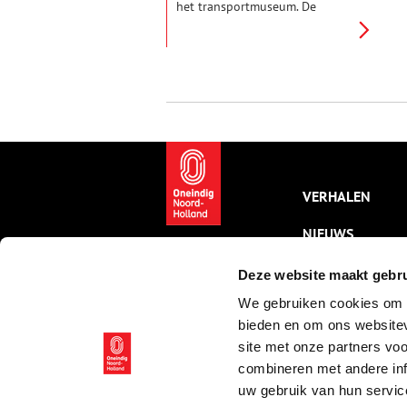
het transportmuseum. De
Romeinse boot van toen en de
zonnewagen van nu.
VERHALEN
NIEUWS
KALENDER
Deze website maakt gebru
We gebruiken cookies om c
THEMA’S
bieden en om ons websitev
ACTIVITEITEN
site met onze partners vo
combineren met andere inf
VIDEO’S
uw gebruik van hun servic