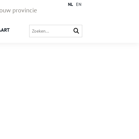
NL
EN
jouw provincie
AART