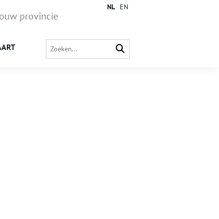
NL
EN
jouw provincie
AART