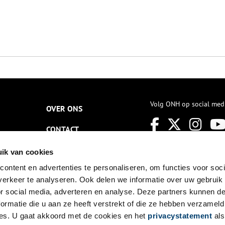
Volg ONH op social med
OVER ONS
CONTACT
NIEUWSBRIEF
ik van cookies
ontent en advertenties te personaliseren, om functies voor soci
DISCLAIMER
erkeer te analyseren. Ook delen we informatie over uw gebruik
PRIVACY
or social media, adverteren en analyse. Deze partners kunnen 
ormatie die u aan ze heeft verstrekt of die ze hebben verzameld
TOEGANKELIJKHEID
es. U gaat akkoord met de cookies en het
privacystatement
als