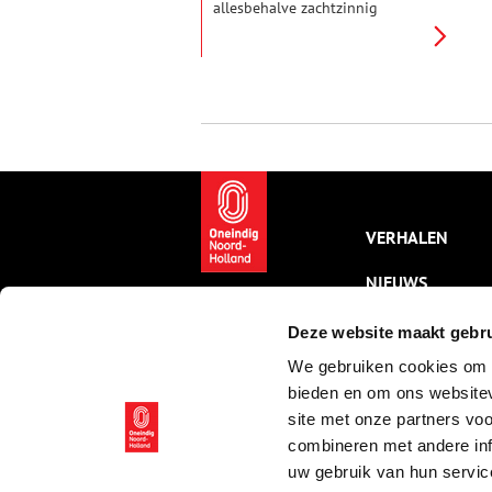
allesbehalve zachtzinnig
aangepakt. De meeste straffen
werden in het openbaar
uitgevoerd als waarschuwing
voor de burger. De schepenen
(rechters) konden hierbij kiezen
uit verschillende martel- en
executiemethoden, waaronder
onthoofden, ophangen, wurgen,
radbraken, geselen,
brandmerken en
tepronkstelling.
VERHALEN
NIEUWS
KALENDER
Deze website maakt gebru
We gebruiken cookies om c
THEMA’S
bieden en om ons websitev
ACTIVITEITEN
site met onze partners vo
combineren met andere inf
VIDEO’S
uw gebruik van hun servic