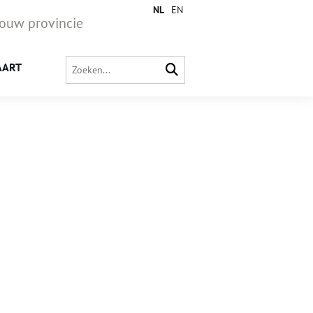
NL
EN
jouw provincie
AART