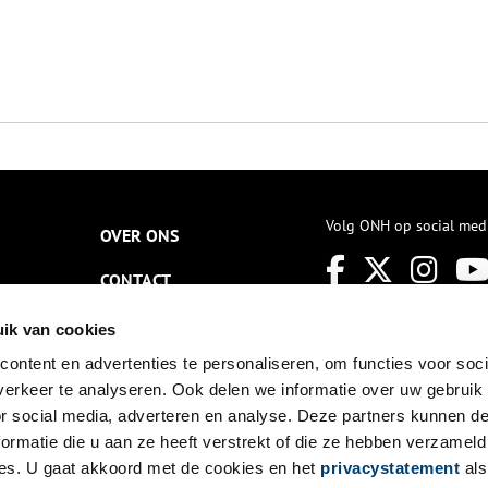
Volg ONH op social med
OVER ONS
CONTACT
NIEUWSBRIEF
ik van cookies
ontent en advertenties te personaliseren, om functies voor soci
DISCLAIMER
erkeer te analyseren. Ook delen we informatie over uw gebruik
PRIVACY
or social media, adverteren en analyse. Deze partners kunnen 
ormatie die u aan ze heeft verstrekt of die ze hebben verzameld
TOEGANKELIJKHEID
es. U gaat akkoord met de cookies en het
privacystatement
als