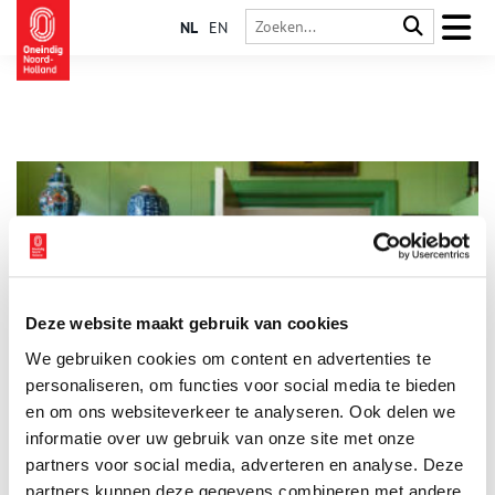
NL
EN
Deze website maakt gebruik van cookies
Binnenkijker: stolpboerderij Rozenburg
We gebruiken cookies om content en advertenties te
Voor de serie ‘Binnenkijker’ van Boerderijenstichting Noord-
Holland gaat agrarisch erfgoed specialist Anna Groentjes op
personaliseren, om functies voor social media te bieden
bezoek bij bijzondere stolpboerderijen. Trotse eigenaren
en om ons websiteverkeer te analyseren. Ook delen we
vertellen haar alles over de geschiedenis en het interieur van
informatie over uw gebruik van onze site met onze
de stolp. De interieurs verschillen nog meer van elkaar dan de
buitenkanten. Bij woonboerderijen zien we de zoektocht naar
partners voor social media, adverteren en analyse. Deze
het toepassen van nieuwe functies, op basis van de
partners kunnen deze gegevens combineren met andere