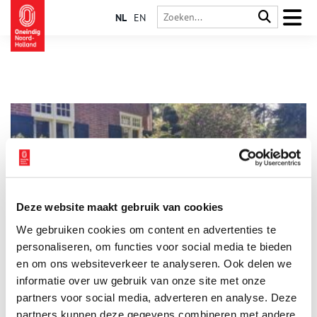
NL
EN
Deze website maakt gebruik van cookies
Pinetum Blijdenstein: groen paradijs met rijke historie
We gebruiken cookies om content en advertenties te
Op een steenworp afstand van het beroemde raadhuis van
Dudok ligt Pinetum Blijdenstein, Hilversums eigen botanische
personaliseren, om functies voor social media te bieden
tuin. Met slingerende grindpaadjes langs vijvers, varens en
en om ons websiteverkeer te analyseren. Ook delen we
coniferen is de tuin een oase van rust in de drukke mediastad.
informatie over uw gebruik van onze site met onze
’s Zomers bieden de hoge boomkronen verkoeling, terwijl je ’s
winters kunt opwarmen in de tropische kas – en dat al sinds
partners voor social media, adverteren en analyse. Deze
1880. Een stukje groen met een bijzondere geschiedenis.
partners kunnen deze gegevens combineren met andere