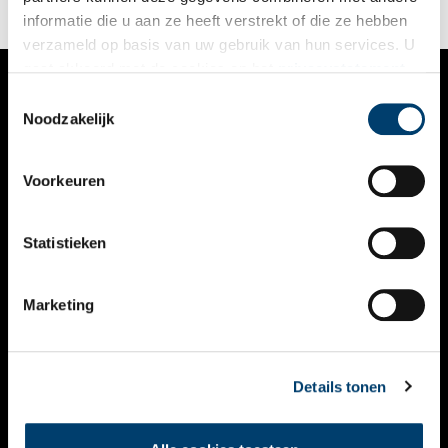
informatie die u aan ze heeft verstrekt of die ze hebben
verzameld op basis van uw gebruik van hun services. U
gaat akkoord met de cookies en het
privacystatement
als u onze website blijft gebruiken.
Toestemmingsselectie
VERHALEN
Noodzakelijk
NIEUWS
Voorkeuren
KALENDER
THEMA’S
Statistieken
ACTIVITEITEN
Marketing
VIDEO’S
OVER ONS
Details tonen
CONTACT