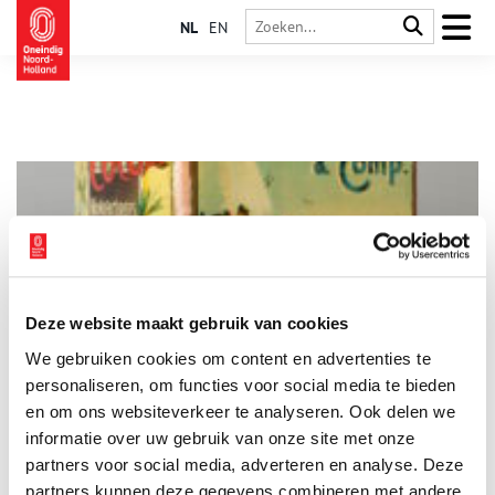
NL
EN
Deze website maakt gebruik van cookies
Zaanstreek kende een bloeiende cacao-industrie
We gebruiken cookies om content en advertenties te
De Zaanstreek kent een rijke traditie van cacao- en
chocoladefabrieken. De eerste vracht cacaobonen arriveert in
personaliseren, om functies voor social media te bieden
1628 in de Amsterdamse haven, maar in die tijd is cacao nog
en om ons websiteverkeer te analyseren. Ook delen we
een luxe product. Eind achttiende eeuw begint chocolade in
informatie over uw gebruik van onze site met onze
prijs te dalen, zodat ook gewone mensen het kunnen betalen.
Hoewel er vòòr die tijd wel enkele molens zijn die cacaobonen
partners voor social media, adverteren en analyse. Deze
malen, komt de cacao-industrie in de Zaanstreek vooral in de
partners kunnen deze gegevens combineren met andere