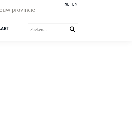
NL
EN
jouw provincie
AART