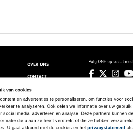
Volg ONH op social med
OVER ONS
CONTACT
NIEUWSBRIEF
ik van cookies
ontent en advertenties te personaliseren, om functies voor soci
DISCLAIMER
erkeer te analyseren. Ook delen we informatie over uw gebruik
PRIVACY
or social media, adverteren en analyse. Deze partners kunnen 
ormatie die u aan ze heeft verstrekt of die ze hebben verzameld
TOEGANKELIJKHEID
es. U gaat akkoord met de cookies en het
privacystatement
als