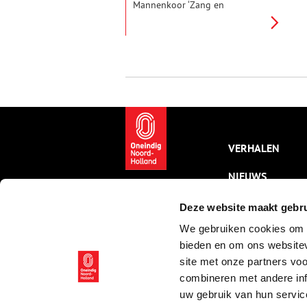
Mannenkoor ‘Zang en
Vriendschap’, het oudste nog
bestaande mannenkoor van
Nederland, aan het juiste adres.
Maar vriendschap is minstens
zo belangrijk.
VERHALEN
NIEUWS
KALENDER
Deze website maakt gebru
We gebruiken cookies om c
THEMA’S
bieden en om ons websitev
ACTIVITEITEN
site met onze partners vo
combineren met andere inf
VIDEO’S
uw gebruik van hun servic