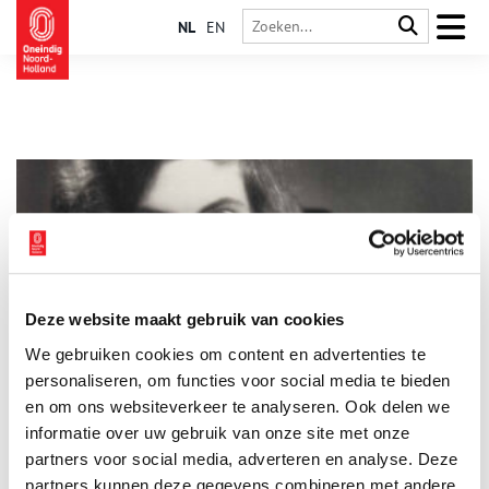
NL
EN
Deze website maakt gebruik van cookies
Ook vrouwen componeren: Het leven van Henriëte
We gebruiken cookies om content en advertenties te
Bosmans
personaliseren, om functies voor social media te bieden
Ook vrouwen componeren. Enkele bekende Nederlandse
vrouwelijke componisten zijn Anne-Maartje Lemereis, Calliope
en om ons websiteverkeer te analyseren. Ook delen we
Tsoupaki (beide Componist des Vaderlands) en Christina Viola
informatie over uw gebruik van onze site met onze
Oorebeek. Maar ook Caroline Berkenbosch, Lavinia Meijer,
partners voor social media, adverteren en analyse. Deze
Mathilde Wantenaar of Sarah Neutkens. En er zijn nog zo veel
meer namen. Wat een positieve ontwikkeling is, is dat er ook
partners kunnen deze gegevens combineren met andere