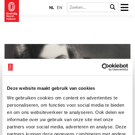
NL
EN
Deze website maakt gebruik van cookies
Ook vrouwen componeren: Het leven van Henriëte
We gebruiken cookies om content en advertenties te
Bosmans
personaliseren, om functies voor social media te bieden
Ook vrouwen componeren. Enkele bekende Nederlandse
vrouwelijke componisten zijn Anne-Maartje Lemereis, Calliope
en om ons websiteverkeer te analyseren. Ook delen we
Tsoupaki (beide Componist des Vaderlands) en Christina Viola
informatie over uw gebruik van onze site met onze
Oorebeek. Maar ook Caroline Berkenbosch, Lavinia Meijer,
partners voor social media, adverteren en analyse. Deze
Mathilde Wantenaar of Sarah Neutkens. En er zijn nog zo veel
meer namen. Wat een positieve ontwikkeling is, is dat er ook
partners kunnen deze gegevens combineren met andere