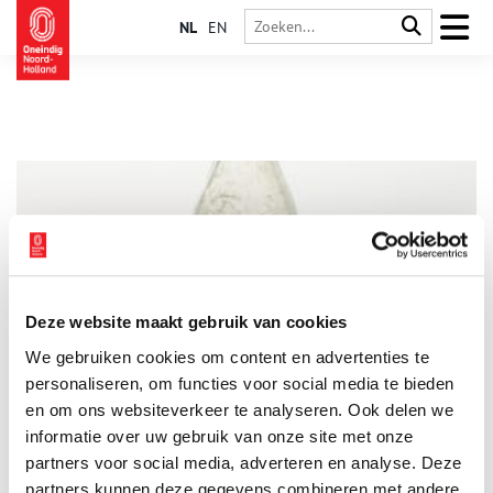
NL
EN
Deze website maakt gebruik van cookies
Vondst van de maand: Ala-Cola
We gebruiken cookies om content en advertenties te
Elke maand presenteert Huis van Hilde, het
archeologiecentrum van de provincie Noord-Holland, de
personaliseren, om functies voor social media te bieden
vondst van de maand. Daar krijgen deze bijzondere
en om ons websiteverkeer te analyseren. Ook delen we
bodemvondsten een eigen vitrine, op Oneindig Noord-Holland
informatie over uw gebruik van onze site met onze
worden ze met een verhaal in het zonnetje gezet. Deze maand
staan de opgravingen in Wijk aan Zee centraal.
partners voor social media, adverteren en analyse. Deze
partners kunnen deze gegevens combineren met andere