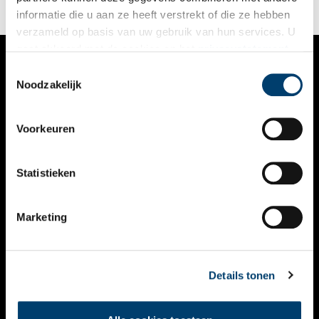
informatie die u aan ze heeft verstrekt of die ze hebben
verzameld op basis van uw gebruik van hun services. U
gaat akkoord met de cookies en het
privacystatement
als u onze website blijft gebruiken.
Toestemmingsselectie
VERHALEN
Noodzakelijk
NIEUWS
Voorkeuren
KALENDER
THEMA’S
Statistieken
ACTIVITEITEN
Marketing
VIDEO’S
OVER ONS
Details tonen
CONTACT