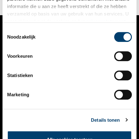
informatie die u aan ze heeft verstrekt of die ze hebben
verzameld op basis van uw gebruik van hun services. U
gaat akkoord met de cookies en het
privacystatement
als u onze website blijft gebruiken.
Toestemmingsselectie
VERHALEN
Noodzakelijk
NIEUWS
Voorkeuren
KALENDER
THEMA’S
Statistieken
ACTIVITEITEN
Marketing
VIDEO’S
OVER ONS
Details tonen
CONTACT