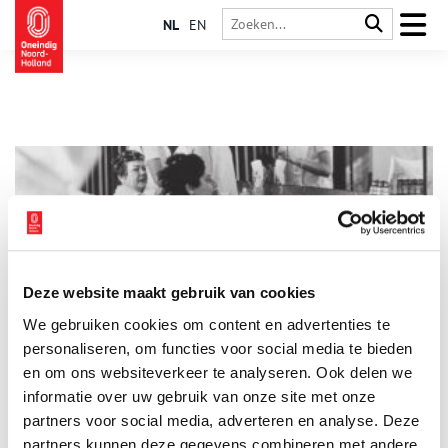
NL
EN
Deze website maakt gebruik van cookies
Naakte halzen en kappersjolijt
We gebruiken cookies om content en advertenties te
Ze mogen weer open, de kappers, mits je reserveert. En geen
coronaklachten hebt. Een periode waarin je twee maanden
personaliseren, om functies voor social media te bieden
lang de kappersschaar niet mag hanteren, is lang niet
en om ons websiteverkeer te analyseren. Ook delen we
voorgekomen. Zelfs in de Tweede Wereldoorlog werd er
informatie over uw gebruik van onze site met onze
gewoon doorgeknipt, zo blijkt als we in de geschiedenis van
de Noord-Hollandse barbiers duiken.
partners voor social media, adverteren en analyse. Deze
partners kunnen deze gegevens combineren met andere