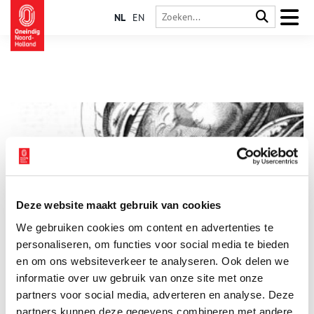
NL
EN
Deze website maakt gebruik van cookies
Eerste keizersnede in Zaanstreek in 1796
We gebruiken cookies om content en advertenties te
Coenraad Kerbert (1764-1809) was de eerste arts in de
Zaanstreek die het in 1796 aandurfde een keizersnede uit te
personaliseren, om functies voor social media te bieden
voeren. Hij verloste Haasje Been uit Wormerveer van een
en om ons websiteverkeer te analyseren. Ook delen we
kerngezonde dochter. De moeder overleefde het echter niet.
informatie over uw gebruik van onze site met onze
partners voor social media, adverteren en analyse. Deze
partners kunnen deze gegevens combineren met andere