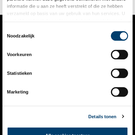
informatie die u aan ze heeft verstrekt of die ze hebben
verzameld op basis van uw gebruik van hun services. U
gaat akkoord met de cookies en het
privacystatement
als u onze website blijft gebruiken.
Toestemmingsselectie
VERHALEN
Noodzakelijk
NIEUWS
Voorkeuren
KALENDER
THEMA’S
Statistieken
ACTIVITEITEN
Marketing
VIDEO’S
OVER ONS
Details tonen
CONTACT