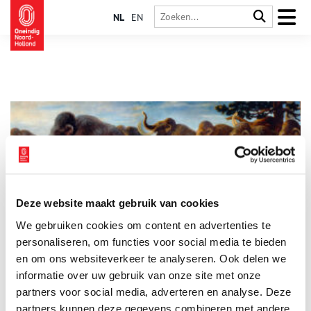
NL
EN
Deze website maakt gebruik van cookies
Doggerland: Atlantis van de Noordzee
We gebruiken cookies om content en advertenties te
Het Noord-Hollandse landschap is een betrekkelijk jong
gebied, opgebouwd uit zand, klei en veen. Wind en water
personaliseren, om functies voor social media te bieden
legden de basis voor de vorm, de mens deed de rest.
en om ons websiteverkeer te analyseren. Ook delen we
Eeuwenlang oefende de Noordzee grote invloed uit op het
informatie over uw gebruik van onze site met onze
kustgebied van de provincie. Maar dat is niet altijd zo geweest.
Honderdduizenden jaren geleden was het gebied tussen
partners voor social media, adverteren en analyse. Deze
Nederland en Groot-Brittannië geen water maar land:
partners kunnen deze gegevens combineren met andere