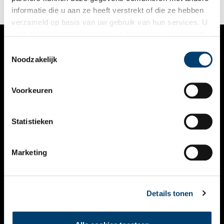
informatie die u aan ze heeft verstrekt of die ze hebben
verzameld op basis van uw gebruik van hun services. U
gaat akkoord met de cookies en het
privacystatement
als u onze website blijft gebruiken.
Toestemmingsselectie
VERHALEN
Noodzakelijk
NIEUWS
Voorkeuren
KALENDER
THEMA’S
Statistieken
ACTIVITEITEN
Marketing
VIDEO’S
OVER ONS
Details tonen
CONTACT