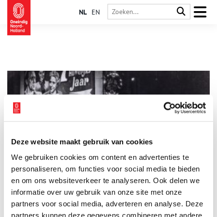
NL
EN
Deze website maakt gebruik van cookies
‘Bioscoop, dat is vermaak voor kwartjesmensen’
We gebruiken cookies om content en advertenties te
In meer dan een eeuw tijd hebben de Amsterdamse bioscopen,
die net als de horeca tijdelijk de deuren moesten sluiten, zich
personaliseren, om functies voor social media te bieden
ontwikkeld tot een volwaardige vorm van vermaak, waar ook
en om ons websiteverkeer te analyseren. Ook delen we
‘intellectuelen’ zich niet voor hoeven te schamen.
informatie over uw gebruik van onze site met onze
partners voor social media, adverteren en analyse. Deze
partners kunnen deze gegevens combineren met andere